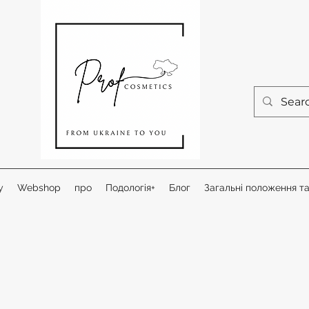
у
Webshop
про
Подологія+
Блог
Загальні положення т