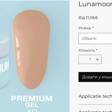
Lunamoon 
За
Від
11,06€
розпр
Розмір
*
Обрати
Кількість
*
Додати у кош
Applicatie tec
1)Voorbereiden van