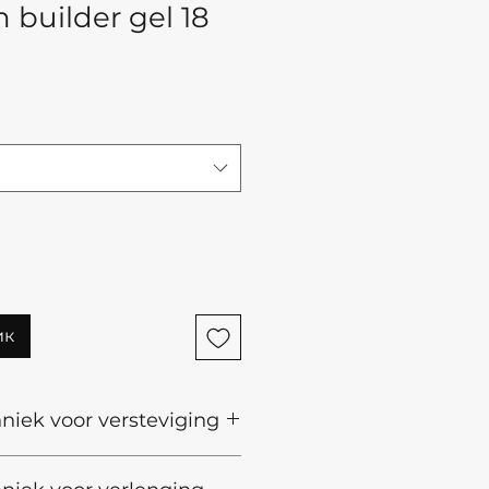
builder gel 18
одажем
ик
hniek voor versteviging
 de nagel met een vijl van 220