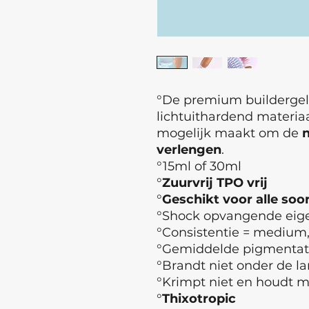
°De premium buildergel 
lichtuithardend materiaal
mogelijk maakt om de
n
verlengen
.
°15ml of 30ml
°
Zuurvrij TPO vrij
°
Geschikt voor alle soo
°Shock opvangende eige
°Consistentie = medium,
°Gemiddelde pigmentat
°Brandt niet onder de l
°Krimpt niet en houdt mo
°
Thixotropic