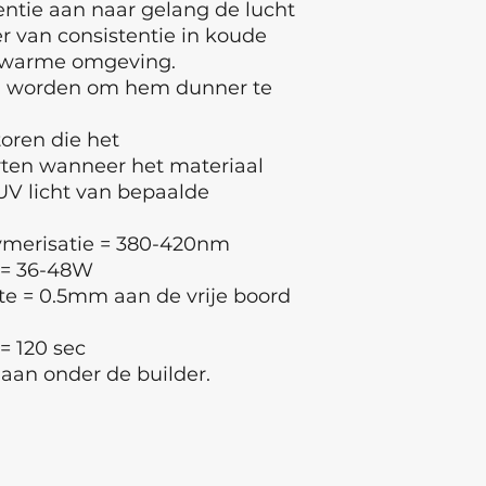
11)Breng nogmaals
registration Riga, 
tentie aan naar gelang de lucht
waar u heeft gevij
r van consistentie in koude
drogen
 warme omgeving.
12)Lijn uit met buil
 worden om hem dunner te
de lamp en hou dez
(eventueel vast kl
toren die het
is of glitters bev
rten wanneer het materiaal
bovenvermelde ma
13)Polymeriseer (v
UV licht van bepaalde
14)Verwijder plakl
15)Gebruik toplaag
lymerisatie = 380-420nm
 = 36-48W
te = 0.5mm aan de vrije boord
= 120 sec
aan onder de builder.