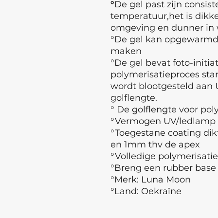
°
De gel past zijn consis
temperatuur,het is dikke
omgeving en dunner in
°De gel kan opgewarmd
maken
°De gel bevat foto-initia
polymerisatieproces sta
wordt blootgesteld aan 
golflengte.
° De golflengte voor po
°Vermogen UV/ledlamp
°Toegestane coating dik
en 1mm thv de apex
°Volledige polymerisatie
°Breng een rubber base 
°Merk: Luna Moon
°Land: Oekraïne