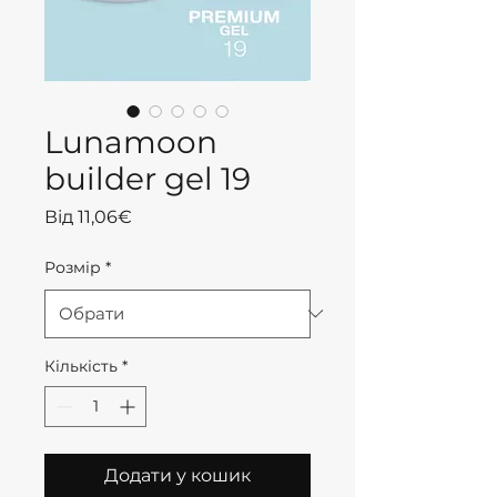
Lunamoon
builder gel 19
За
Від
11,06€
розпродажем
Розмір
*
Кількість
*
Додати у кошик