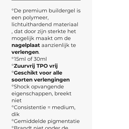
°De premium buildergel is
een polymeer,
lichtuithardend materiaal
, dat door zijn sterkte het
mogelijk maakt om de
nagelplaat
aanzienlijk te
verlengen
.
°15ml of 30ml
°
Zuurvrij TPO vrij
°
Geschikt voor alle
soorten verlengingen
°Shock opvangende
eigenschappen, breekt
niet
°Consistentie = medium,
dik
°Gemiddelde pigmentatie
°Brandt niet onder de