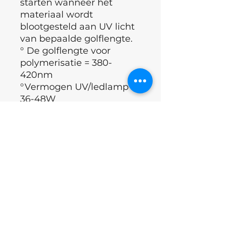
starten wanneer het
materiaal wordt
blootgesteld aan UV licht
van bepaalde golflengte.
° De golflengte voor
polymerisatie = 380-
420nm
°Vermogen UV/ledlamp =
36-48W
°Toegestane coating dikte
= 0.5mm aan de vrije
boord en 1mm thv de
apex
°Volledige polymerisatie=
120 sec
°Breng een rubber base
aan onder de builder.
°Merk: Luna Moon
°Land: Oekraïne