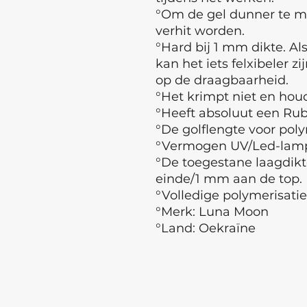
°Om de gel dunner te m
verhit worden.
°Hard bij 1 mm dikte. Al
kan het iets felxibeler z
op de draagbaarheid.
°Het krimpt niet en hou
°Heeft absoluut een Rub
°De golflengte voor poly
°Vermogen UV/Led-lam
°De toegestane laagdikt
einde/1 mm aan de top.
°Volledige polymerisati
°Merk: Luna Moon
°Land: Oekraïne