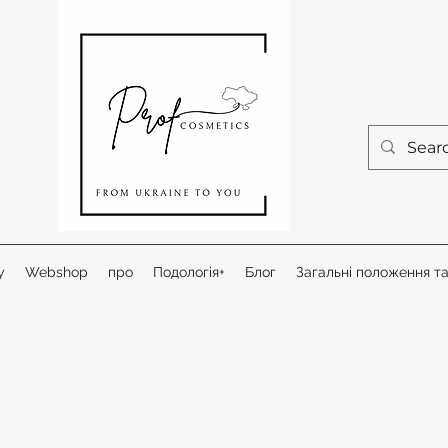
у
Webshop
про
Подологія+
Блог
Загальні положення т