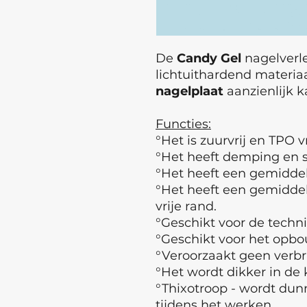
De
Candy
Gel
nagelverl
lichtuithardend materiaa
nagelplaat
aanzienlijk 
Functies:
°Het is zuurvrij en TPO vr
°Het heeft demping en sc
°Het heeft een gemiddel
°Het heeft een gemidde
vrije rand.
°Geschikt voor de techni
°Geschikt voor het opb
°Veroorzaakt geen verbr
°Het wordt dikker in de
°Thixotroop - wordt dun
tijdens het werken.