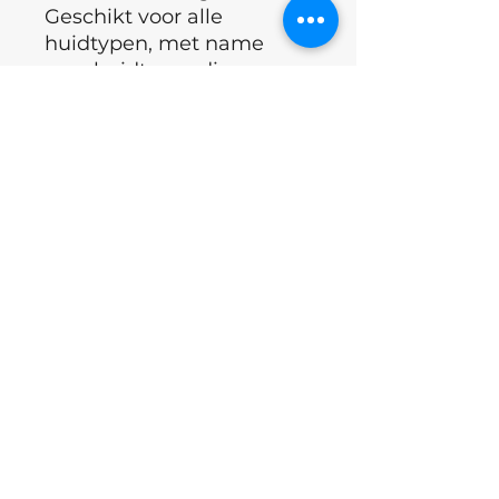
Geschikt voor alle
huidtypen, met name
voor huidtypes die
gevoelig zijn voor velletjes
en voor dunne, verzwakte
nagels die snel breken.
Hoe vaak te gebruiken:
Geen beperkingen, maar
optimaal gebruik is 3-5
keer per week.
°Merk : Lunamoon
°Land : Oekraïne
ingrediënten
INCI
: