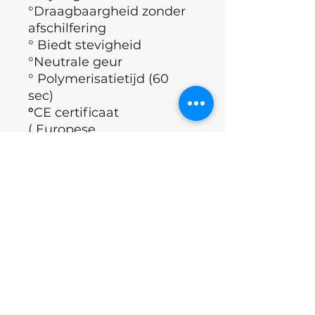
°Draagbaargheid zonder
afschilfering
° Biedt stevigheid
°Neutrale geur
° Polymerisatietijd (60
sec)
°
CE certificaat
( Europese
richtlijnen, geldende eisen
qua gezondheid,
veiligheid, prestatie en
milieu)
° Merk : Nails of the day
°Land : Oekraïne
Applicatie Techniek
°Nagels ontvetten.