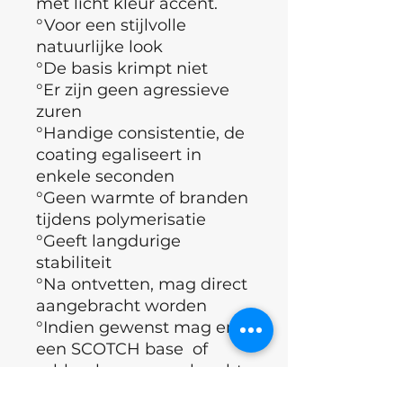
met licht kleur accent.
°Voor een stijlvolle
natuurlijke look
°De basis krimpt niet
°Er zijn geen agressieve
zuren
°Handige consistentie, de
coating egaliseert in
enkele seconden
°Geen warmte of branden
tijdens polymerisatie
°Geeft langdurige
stabiliteit
°Na ontvetten, mag direct
aangebracht worden
°Indien gewenst mag er
een SCOTCH base of
rubber base aangebracht
worden