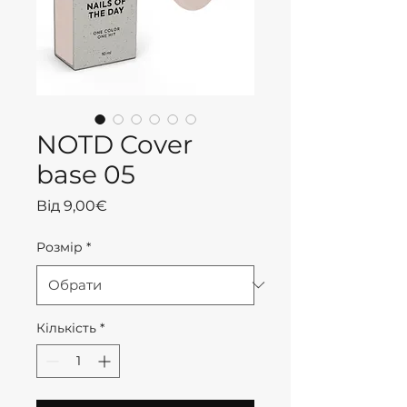
NOTD Cover
base 05
За
Від
9,00€
розпродажем
Розмір
*
Кількість
*