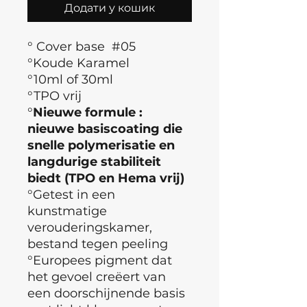
Додати у кошик
° Cover base #05
°Koude Karamel
°10ml of 30ml
°TPO vrij
°
Nieuwe formule :
nieuwe basiscoating die
snelle polymerisatie en
langdurige stabiliteit
biedt (TPO en Hema vrij)
°Getest in een
kunstmatige
verouderingskamer,
bestand tegen peeling
°Europees pigment dat
het gevoel creëert van
een doorschijnende basis