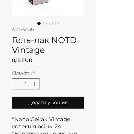
Артикул: 94
Гель-лак NOTD
Vintage
Ціна
8,15 EUR
Кількість
*
Додати у кошик
°Nano Gellak Vintage
колекція осінь '24
°Бордоський червоний