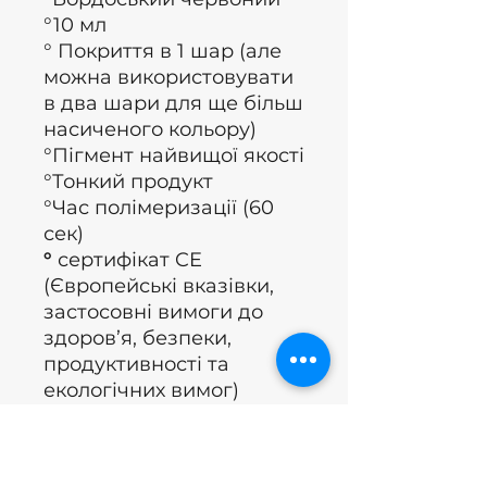
°10 мл
° Покриття в 1 шар (але
можна використовувати
в два шари для ще більш
насиченого кольору)
°Пігмент найвищої якості
°Тонкий продукт
°Час полімеризації (60
сек)
°
сертифікат CE
(Європейські вказівки,
застосовні вимоги до
здоров’я, безпеки,
продуктивності та
екологічних вимог)
°Бренд: Nails of the day
°Країна: Україна