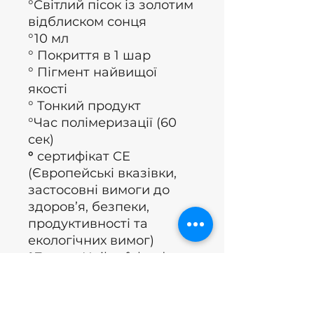
°Світлий пісок із золотим
відблиском сонця
°10 мл
° Покриття в 1 шар
° Пігмент найвищої
якості
° Тонкий продукт
°Час полімеризації (60
сек)
°
сертифікат CE
(Європейські вказівки,
застосовні вимоги до
здоров’я, безпеки,
продуктивності та
екологічних вимог)
°Бренд: Nails of the day
°Країна: Україна