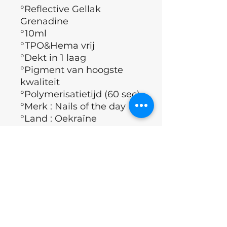
°Reflective Gellak
Grenadine
°10ml
°TPO&Hema vrij
°Dekt in 1 laag
°Pigment van hoogste
kwaliteit
°Polymerisatietijd (60 sec)
°Merk : Nails of the day
°Land : Oekraïne
Applicatie techniek
°Nagelplaat ontvetten.
ingrediënten
°Nails of the day Dehydrator
aanbrengen.
°Nails of the day Ultrabond
acrylates copolymer, isopropyl
Excl.BTW
aanbrengen.
alchohol, butyl
°Basis Coating aanbrengen