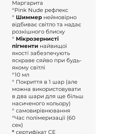
Маргарита
°Pink Nude рефлекс
°
Шиммер
неймовірно
відбиває світло та надає
розкішного блиску
°
Мікрозернисті
пігменти
найвищої
якості забезпечують
яскраве сяйво при будь-
якому світлі
°10 мл
° Покриття в 1 шар (але
можна використовувати
в два шари для ще більш
насиченого кольору)
° самовирівнювання
°Час полімеризації (60
сек)
°
сертифікат CE