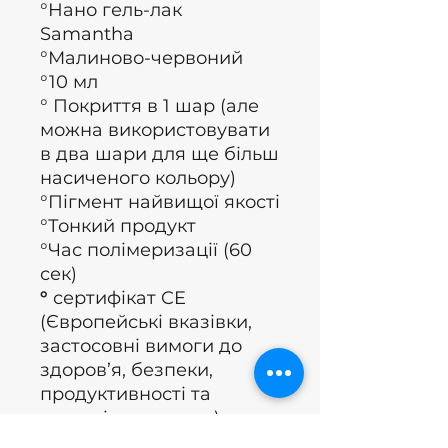
°Нано гель-лак
Samantha
°Малиново-червоний
°10 мл
° Покриття в 1 шар (але
можна використовувати
в два шари для ще більш
насиченого кольору)
°Пігмент найвищої якості
°Тонкий продукт
°Час полімеризації (60
сек)
°
сертифікат CE
(Європейські вказівки,
застосовні вимоги до
здоров’я, безпеки,
продуктивності та
екологічних вимог)
°Бренд: Nails of the day