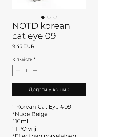
NOTD korean
cat eye 09
Ціна
9,45 EUR
Кількість
*
Додати у кошик
° Korean Cat Eye #09
°Nude Beige
°10ml
°TPO vrij
°Effect van porseleinen