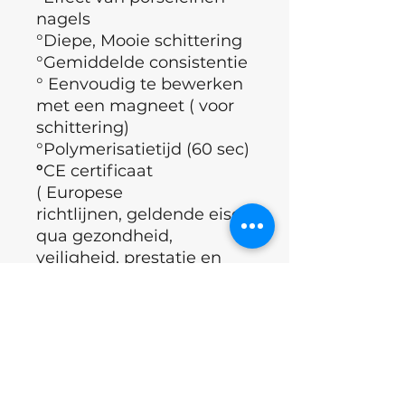
nagels
°Diepe, Mooie schittering
°Gemiddelde consistentie
° Eenvoudig te bewerken
met een magneet ( voor
schittering)
°Polymerisatietijd (60 sec)
°
CE certificaat
( Europese
richtlijnen, geldende eisen
qua gezondheid,
veiligheid, prestatie en
milieu)
°Merk : Nails of the day
°Land : Oekraïne
ingrediënten