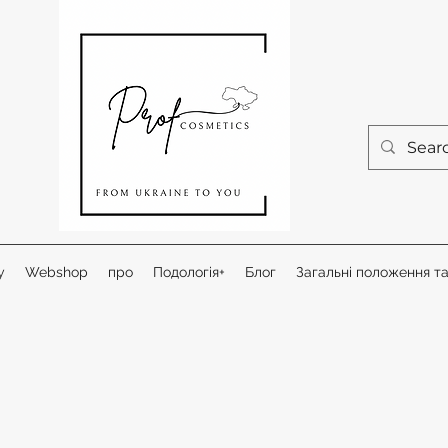
у
Webshop
про
Подологія+
Блог
Загальні положення т