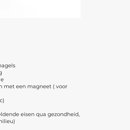
7007,CI77266
nagels
g
ie
n met een magneet ( voor
c)
geldende eisen qua gezondheid,
milieu)