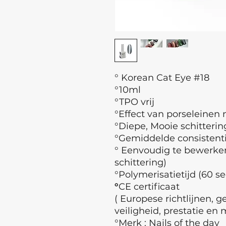
° Korean Cat Eye #18
°10ml
°TPO vrij
°Effect van porseleinen 
°Diepe, Mooie schitterin
°Gemiddelde consistent
° Eenvoudig te bewerke
schittering)
°Polymerisatietijd (60 se
°
CE certificaat
( Europese richtlijnen, 
veiligheid, prestatie en 
°Merk : Nails of the day