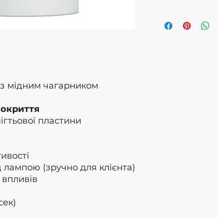
Microcrystalline W
children. Discontinu
cause an allergic re
eye contact occurs
medical attention.
of Origin: Ukraine ,
Latvia Batch numb
 з мідним чагарником
покриття
нігтьової пластини
тивості
д лампою (зручно для клієнта)
 впливів
сек)