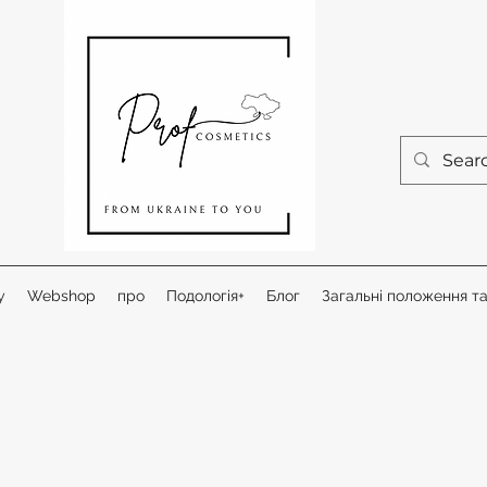
у
Webshop
про
Подологія+
Блог
Загальні положення т