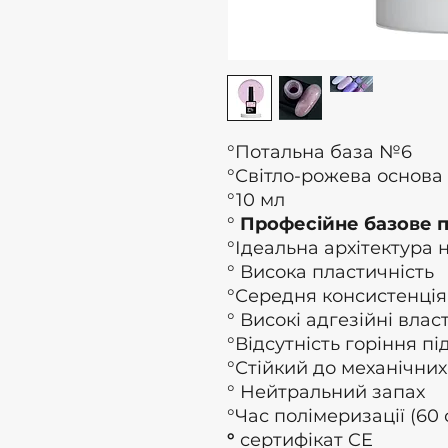
°Потальна база №6
°Світло-рожева основа
°10 мл
°
Професійне базове 
°Ідеальна архітектура 
° Висока пластичність
°Середня консистенція
° Високі адгезійні влас
°Відсутність горіння пі
°Стійкий до механічних
° Нейтральний запах
°Час полімеризації (60 
°
сертифікат CE