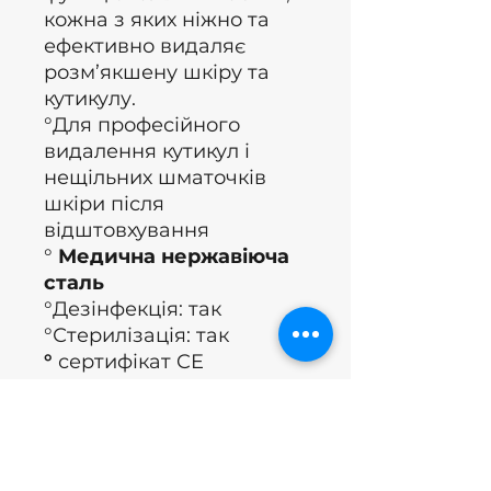
кожна з яких ніжно та
ефективно видаляє
розм’якшену шкіру та
кутикулу.
°Для професійного
видалення кутикул і
нещільних шматочків
шкіри після
відштовхування
°
Медична нержавіюча
сталь
°Дезінфекція: так
°Стерилізація: так
°
сертифікат CE
(Європейські вказівки,
застосовні вимоги до
здоров’я, безпеки,
продуктивності та