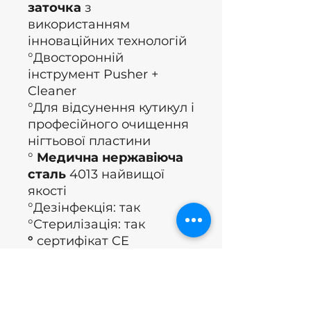
заточка
з
використанням
інноваційних технологій
°Двосторонній
інструмент Pusher +
Cleaner
°Для відсунення кутикул і
професійного очищення
нігтьової пластини
°
Медична нержавіюча
сталь
4013 найвищої
якості
°Дезінфекція: так
°Стерилізація: так
°
сертифікат CE
(Європейські вказівки,
застосовні вимоги до
здоров’я, безпеки,
продуктивності та