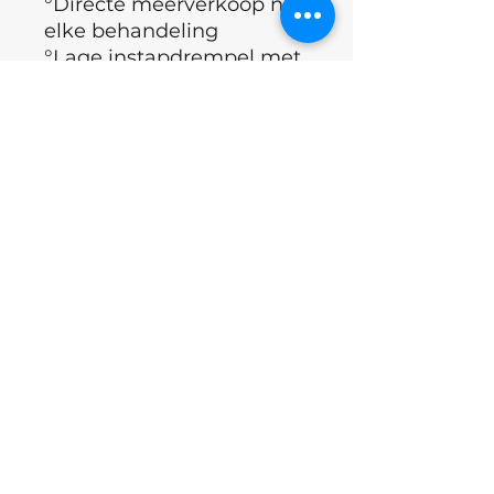
°Directe meerverkoop na
elke behandeling
°Lage instapdrempel met
een vaste set van 20 stuks
Waarom retail in uw
salon?
Klanten vertrouwen op
uw expertise. Wanneer u
een product aanbeveelt
dat zij tijdens de
behandeling hebben
ervaren, is de kans op
aankoop bijzonder groot.
Behandeling van
Onycholyse= thuis gebruik
door de klant tot dat de
nagel volledig gezond is!