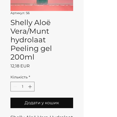
Артикул: S6
Shelly Aloë
Vera/Munt
hydrolaat
Peeling gel
200ml
Ціна
12,18 EUR
Кількість
*
Додати у кошик