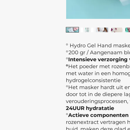
° Hydro Gel Hand maske
°200 gr / Aangenaam b
°
Intensieve verzorging
°
Het poeder met rozenbl
met water in een homog
hydrogelconsistentie
°Het masker hardt uit e
door tot in de diepere l
verouderingsprocessen, 
24UUR hydratatie
°
Actieve componenten
rozenextract vertragen 
huid, maken deze glad e