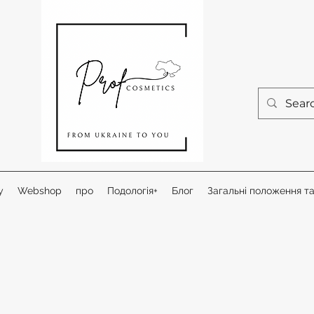
у
Webshop
про
Подологія+
Блог
Загальні положення т