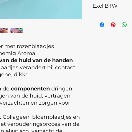
° Schep 20 gram v
Excl.BTW
Sulfate, Silica, Roz
droge kom
Rose Flower Extra
°Voeg 70 gram (=70
fragrance
tot 22°)
Houdbaarheid 36 
°Meng snel en effi
opening
homogene massa 
Opbergen buiten he
° Breng gelijkmati
kamertemperatuur t
r met rozenblaadjes
°Laat het masker 2
verpakking goed sl
loemig Aroma
het masker vervolg
 van de huid van de handen
naar de vingers toe
Productie datum= 
aadjes verandert bij contact
° Ongeopend houd
°Geopend houdbaa
ene, dikke
GMP label
ISO 227162009
n de
componenten
dringen
agen van de huid, vertragen
verzachten en zorgen voor
: Collageen, bloemblaadjes en
het verouderingsproces van de
n elastisch, verzacht de