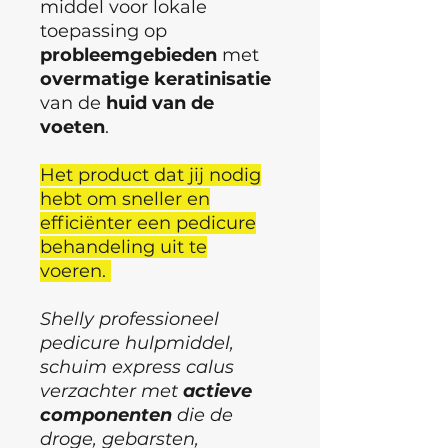
middel voor lokale
toepassing op
probleemgebieden
met
overmatige keratinisatie
van de
huid van de
voeten
.
Het product dat jij nodig
hebt om sneller en
efficiënter een pedicure
behandeling uit te
voeren.
Shelly professioneel
pedicure hulpmiddel,
schuim express calus
verzachter met
actieve
componenten
die de
droge, gebarsten,