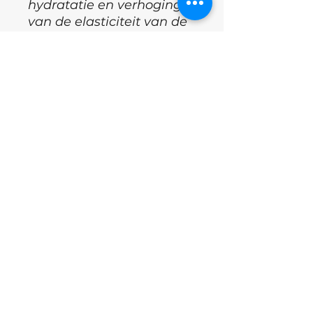
hydratatie en verhoging
van de elasticiteit van de
huid, wat de regeneratie
van huidcellen bevordert.
°
Witte Tea-Tree extract
:
Stimuleert
huidregeneratie
processen.
°
Panthenol :
Verzacht en
bevordert de actieve
genezing van
microscheuren.
°Applicatie techniek : Zie
productbeschrijving
°Merk : Shelly for