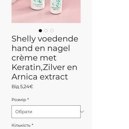
Shelly voedende
hand en nagel
crème met
Keratin,Zilver en
Arnica extract
За
Від
5,24€
розпродажем
Розмір
*
Кількість
*