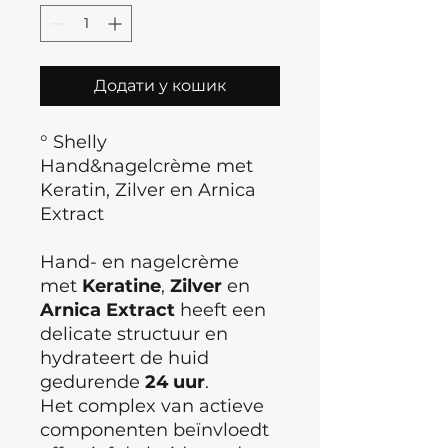
Додати у кошик
° Shelly
Hand&nagelcrème met
Keratin, Zilver en Arnica
Extract
Hand- en nagelcrème
met
Keratine
,
Zilver
en
Arnica Extract
heeft een
delicate structuur en
hydrateert de huid
gedurende
24 uur
.
Het complex van actieve
componenten beïnvloedt