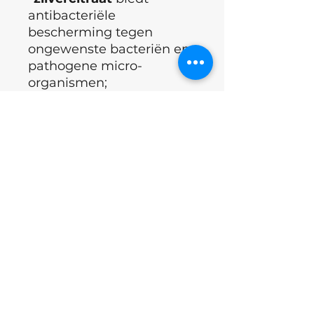
antibacteriële
bescherming tegen
ongewenste bacteriën en
pathogene micro-
organismen;
°Het
extract
van
helende
arnica
herstelt de huid
van de handen en
geneest micro-wondjes,
verzacht en heeft een
ontstekingsremmende en
antiseptische werking.
De crème heeft een
aangename, frisse geur
en laat na gebruik geen
plakkerige resten achter.
De huid wordt zijdeachtig