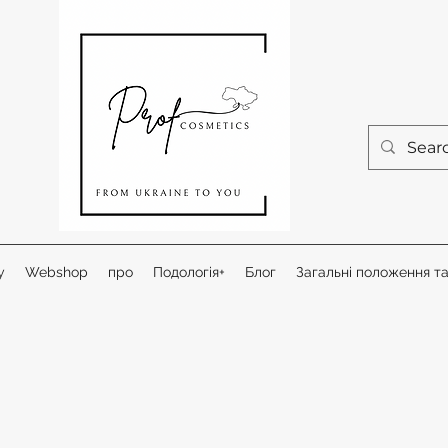
у
Webshop
про
Подологія+
Блог
Загальні положення т