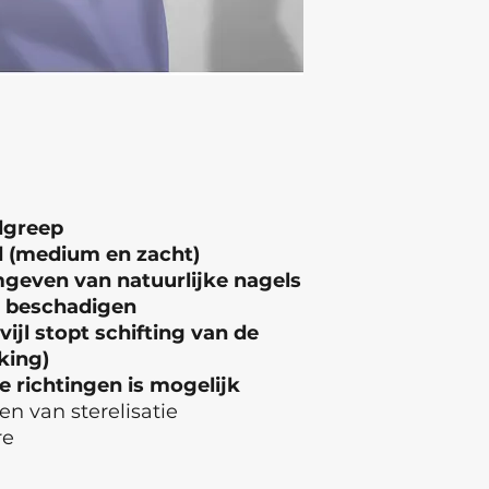
dgreep
d (medium en zacht)
mgeven van natuurlijke nagels
e beschadigen
ijl stopt schifting van de
king)
e richtingen is mogelijk
en van sterelisatie
re