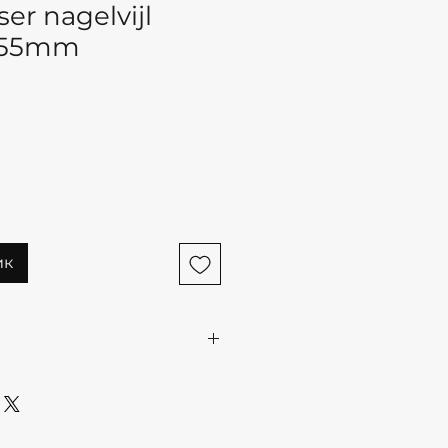
ser nagelvijl
 155mm
ик