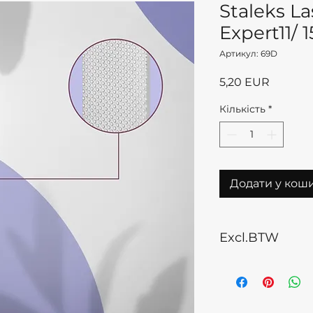
Staleks La
Expert11/
Артикул: 69D
Ціна
5,20 EUR
Кількість
*
Додати у кош
Excl.BTW