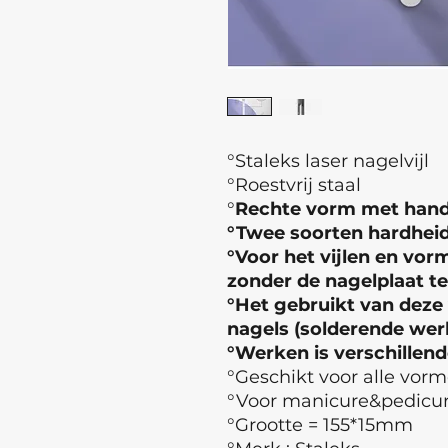
°Staleks
laser nagelvijl
°Roestvrij staal
°
Rechte vorm met han
°Twee soorten hardhei
°Voor het vijlen en vor
zonder de nagelplaat t
°Het gebruikt van deze v
nagels (solderende wer
°Werken is verschillend
°Geschikt voor alle vorm
°Voor manicure&pedicu
°Grootte = 155*15mm