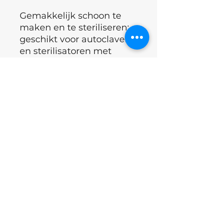
Gemakkelijk schoon te
maken en te steriliseren:
geschikt voor autoclaven
en sterilisatoren met
droge hitte, waardoor
hygiëne en veiligheid
worden gegarandeerd.
Voordelen:
°Hoge prestaties en lange
levensduur
°Verbeterde veiligheid en
comfort voor de klant
dankzij
zelfkoelingstechnologie.
°Gemakkelijk om de
reinheid en sterilisatie van
het gereedschap te