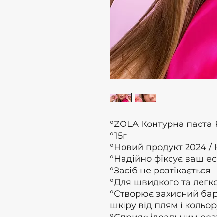
°ZOLA Контурна паст
°15г
°Новий продукт 2024 /
°Надійно фіксує ваш ес
°Засіб не розтікається
°Для швидкого та легко
°Створює захисний бар’
шкіру від плям і кольо