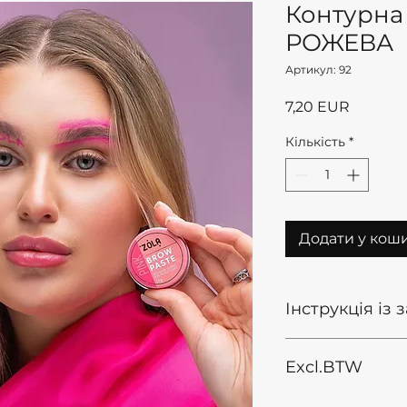
Контурна
РОЖЕВА
Артикул: 92
Ціна
7,20 EUR
Кількість
*
Додати у кош
Інструкція із
° Знежирте брови
Excl.BTW
пінкою ZOLA
° Висушіть брови
°Змішайте фарбу 