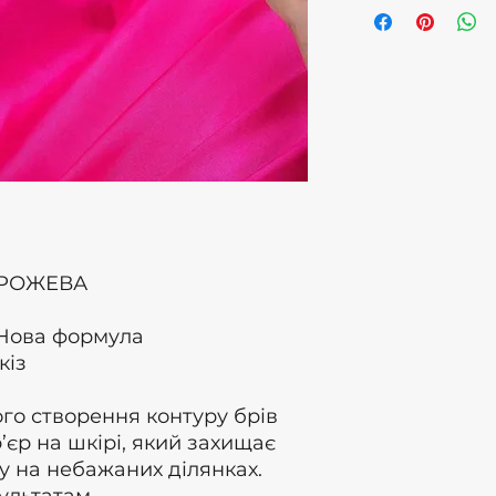
співвідношенні 1-1
°Рівномірно нане
°Залиште діяти з
(до 15 хвилин)
°Видаліть фарбу 
теплій воді
а РОЖЕВА
 Нова формула
кіз
го створення контуру брів
єр на шкірі, який захищає
ру на небажаних ділянках.