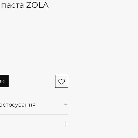
 паста ZOLA
ик
 застосування
 знежирювачем для брів або
з оксидантом у