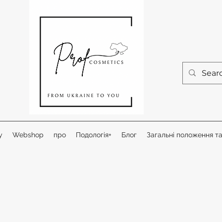
у
Webshop
про
Подологія+
Блог
Загальні положення т