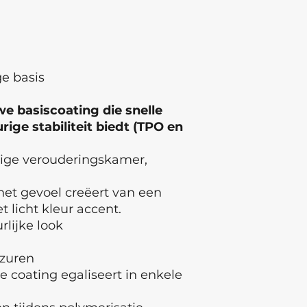
eye contact occurs
medical attention.
of Origin: Ukraine ,
Latvia Batch numb
e basis
e basiscoating die snelle
ige stabiliteit biedt (TPO en
tige verouderingskamer,
et gevoel creëert van een
 licht kleur accent.
rlijke look
 zuren
e coating egaliseert in enkele