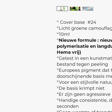
° Cover base #24
°Licht groene camouflag
°10ml
°
Nieuwe formule : nieuw
polymerisatie en langdur
Hema vrij)
°Getest in een kunstma
bestand tegen peeling
°Europees pigment dat h
doorschijnende basis met
°Voor een stijlvolle natuu
°De basis krimpt niet
°Er zijn geen agressieve
°Handige consistentie, d
seconden