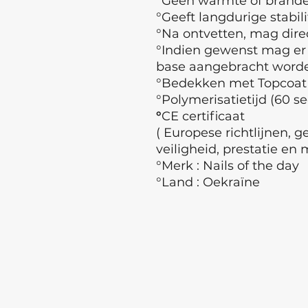
°Geen warmte of branden
°Geeft langdurige stabili
°Na ontvetten, mag dir
°Indien gewenst mag er
base aangebracht wor
°Bedekken met Topcoat
°Polymerisatietijd (60 s
°
CE certificaat
( Europese richtlijnen, 
veiligheid, prestatie en 
°Merk : Nails of the day
°Land : Oekraïne