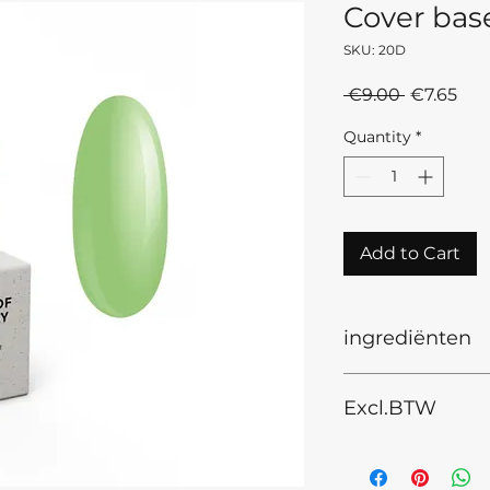
Cover bas
SKU: 20D
Regular
Sal
 €9.00 
€7.65
Price
Pri
Quantity
*
Add to Cart
ingrediënten
Ingredients INCI: 
Excl.BTW
Dimeticone, Isopro
Microcrystalline W
children. Discontinu
cause an allergic re