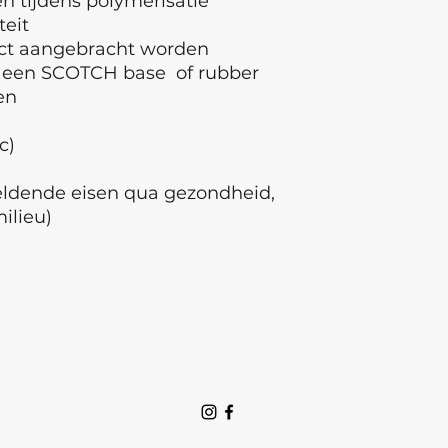
 tijdens polymerisatie
teit
ect aangebracht worden
 een SCOTCH base of rubber
den
ec)
geldende eisen qua gezondheid,
milieu)