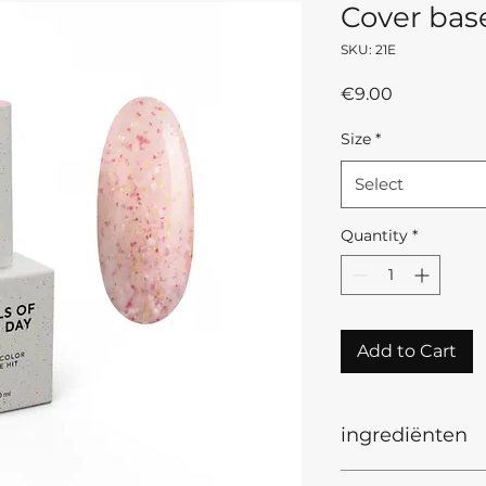
Cover bas
SKU: 21E
Price
€9.00
Size
*
Select
Quantity
*
Add to Cart
ingrediënten
Ingredients INCI: 