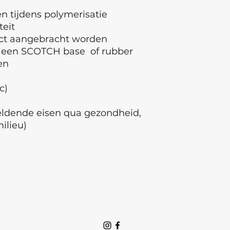
 tijdens polymerisatie
teit
ect aangebracht worden
 een SCOTCH base of rubber
den
ec)
geldende eisen qua gezondheid,
milieu)