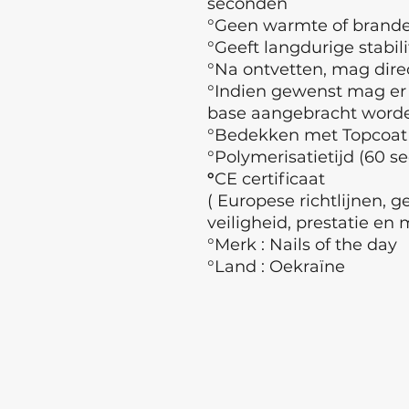
seconden
°Geen warmte of branden
°Geeft langdurige stabili
°Na ontvetten, mag dir
°Indien gewenst mag er
base aangebracht wor
°Bedekken met Topcoat
°Polymerisatietijd (60 s
°
CE certificaat
( Europese richtlijnen, 
veiligheid, prestatie en 
°Merk : Nails of the day
°Land : Oekraïne