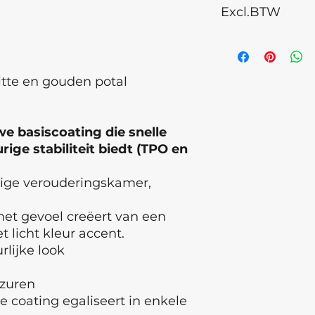
Excl.BTW
Dimeticone, Isopro
Microcrystalline W
children. Discontinu
cause an allergic re
eye contact occurs
itte en gouden potal
medical attention.
of Origin: Ukraine ,
Latvia Batch numb
e basiscoating die snelle
ige stabiliteit biedt (TPO en
tige verouderingskamer,
et gevoel creëert van een
 licht kleur accent.
rlijke look
 zuren
e coating egaliseert in enkele