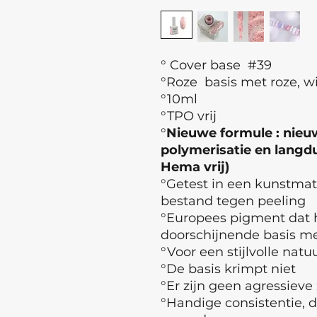
° Cover base #39
°Roze basis met roze, w
°10ml
°TPO vrij
°
Nieuwe formule : nieuw
polymerisatie en langdur
Hema vrij)
°Getest in een kunstma
bestand tegen peeling
°Europees pigment dat h
doorschijnende basis met
°Voor een stijlvolle natuu
°De basis krimpt niet
°Er zijn geen agressieve
°Handige consistentie, d