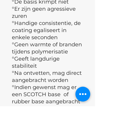
°De basis krimpt niet
°Er zijn geen agressieve
zuren
°Handige consistentie, de
coating egaliseert in
enkele seconden
°Geen warmte of branden
tijdens polymerisatie
°Geeft langdurige
stabiliteit
°Na ontvetten, mag direct
aangebracht worden
°Indien gewenst mag er
een SCOTCH base of
rubber base aangebracht
worden
°Bedekken met Topcoat
°Polymerisatietijd (60
sec)