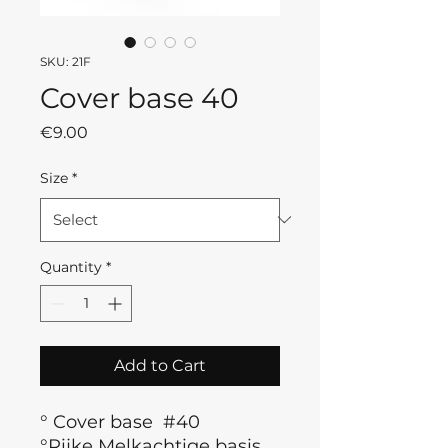
SKU: 21F
Cover base 40
Price
€9.00
Size
*
Quantity
*
Add to Cart
° Cover base #40
°Rijke Melkachtige basis