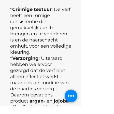
°
Crèmige
textuur
: De verf
heeft een romige
consistentie die
gemakkelijk aan te
brengen en te verijderen
is en de haarschacht
omhult, voor een volledige
kleuring.
°
Verzorging
: Uiteraard
hebben we ervoor
gezorgd dat de verf niet
alleen effectief werkt,
maar ook de conditie van
de haartjes verzorgt.
Daarom bevat ons
product
argan
- en
jojoba
-
olie
, die de huid en de
haren mild beïnvloeden,