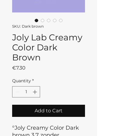
SKU: Dark brown
Joly Lab Creamy
Color Dark
Brown
Price
€7.30
Quantity
*
Add to Cart
°Joly Creamy Color Dark
brown 3.7 zonder