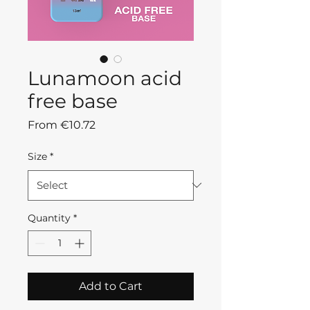
Lunamoon acid
free base
Sale
From
€10.72
Price
Size
*
Quantity
*
Add to Cart