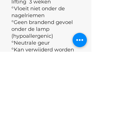
lifting 3 weken
°Vloeit niet onder de
nagelriemen
°Geen brandend gevoel
onder de lamp
(hypoallergenic)
°Neutrale geur
°Kan verwijderd worden
met de Frees of vloeistof
°polymerisatie met een
lamp van 36-48 W -
60sec
°Merk: Luna Moon
°Land: Oekraïne
Applicatie techniek
1)Voorbereiden van de nagel met
ingrediënten
een vijl van 220 grit of een buffer