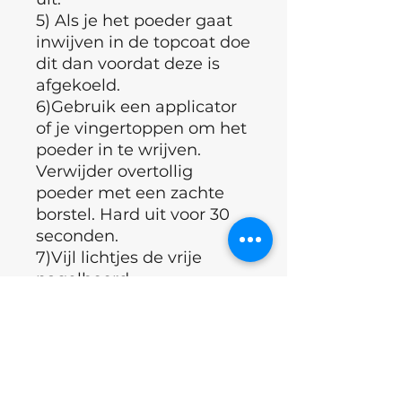
5) Als je het poeder gaat
inwijven in de topcoat doe
dit dan voordat deze is
afgekoeld.
6)Gebruik een applicator
of je vingertoppen om het
poeder in te wrijven.
Verwijder overtollig
poeder met een zachte
borstel. Hard uit voor 30
seconden.
7)Vijl lichtjes de vrije
nagelboord.
8)Verzegel de edges met
een dunne borstel en een
klein beetje base coat,
zorg ervoor dat je de
zijwanden verzegelt.Hard