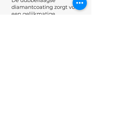
De dubbellaagse
diamantcoating zorgt voor
een gelijkmatige
schuurkracht over het
gehele oppervlak.
Hoogwaardig staal met
minimale slingering (0,01
mm).
Corrosiebestendig en
geeft niet af tijdens
sterilisatie.
Fabrikant: Oekraïne.
Excl.BTW