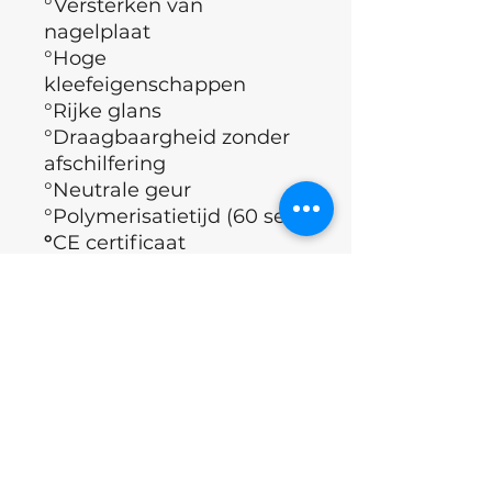
°Versterken van
nagelplaat
°Hoge
kleefeigenschappen
°Rijke glans
°Draagbaargheid zonder
afschilfering
°Neutrale geur
°Polymerisatietijd (60 sec)
°
CE certificaat
( Europese
richtlijnen, geldende eisen
qua gezondheid,
veiligheid, prestatie en
milieu)
°Merk : Nails of the day
°Land : Oekraïne