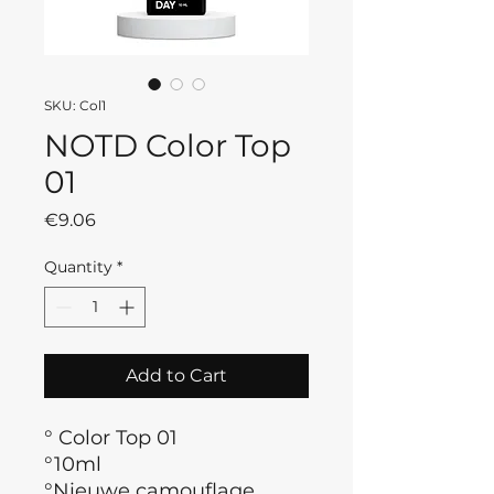
SKU: Col1
NOTD Color Top
01
Price
€9.06
Quantity
*
Add to Cart
° Color Top 01
°10ml
°Nieuwe camouflage