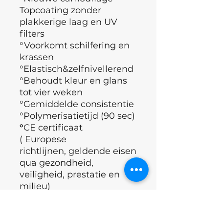
Topcoating zonder
plakkerige laag en UV
filters
°Voorkomt schilfering en
krassen
°Elastisch&zelfnivellerend
°Behoudt kleur en glans
tot vier weken
°Gemiddelde consistentie
°Polymerisatietijd (90 sec)
°
CE certificaat
( Europese
richtlijnen, geldende eisen
qua gezondheid,
veiligheid, prestatie en
milieu)
°Merk : Nails of the day
°Land : Oekraïne