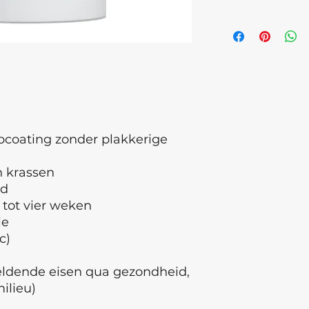
07,CI77266
een natuurlijke loo
aangebracht worde
bekomen
coating zonder plakkerige
n krassen
nd
 tot vier weken
ie
c)
geldende eisen qua gezondheid,
milieu)