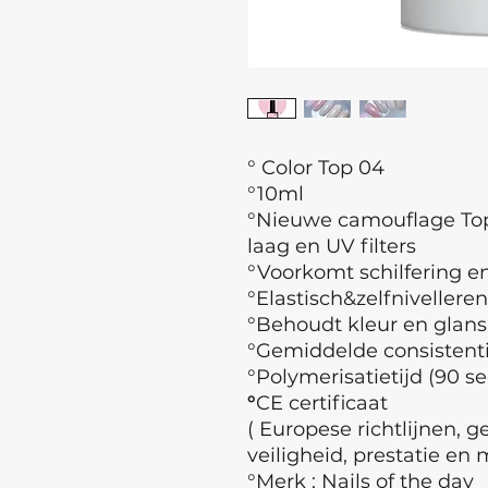
° Color Top 04
°10ml
°Nieuwe camouflage Top
laag en UV filters
°Voorkomt schilfering e
°Elastisch&zelfnivellere
°Behoudt kleur en glans
°Gemiddelde consistent
°Polymerisatietijd (90 se
°
CE certificaat
( Europese richtlijnen, 
veiligheid, prestatie en 
°Merk : Nails of the day