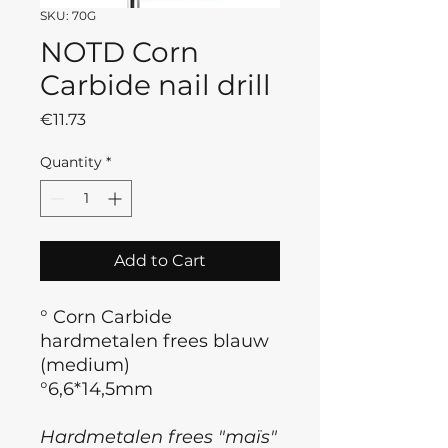
SKU: 70G
NOTD Corn
Carbide nail drill
Price
€11.73
Quantity
*
Add to Cart
° Corn Carbide
hardmetalen frees blauw
(medium)
°6,6*14,5mm
Hardmetalen frees "maïs"