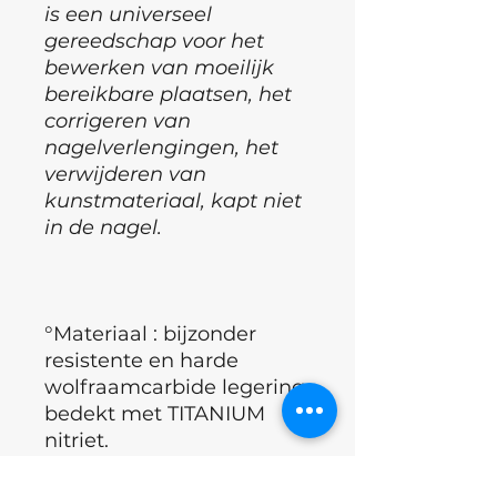
is een universeel
gereedschap voor het
bewerken van moeilijk
bereikbare plaatsen, het
corrigeren van
nagelverlengingen, het
verwijderen van
kunstmateriaal, kapt niet
in de nagel.
°Materiaal : bijzonder
resistente en harde
wolfraamcarbide legering
bedekt met TITANIUM
nitriet.
°Voor het SNEL en
veilig
verwijderen van niet