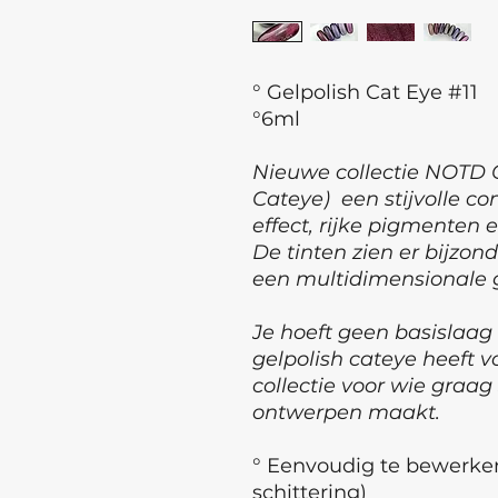
° Gelpolish Cat Eye #11
°6ml
Nieuwe collectie NOTD G
Cateye) een stijvolle c
effect, rijke pigmenten 
De tinten zien er bijzond
een multidimensionale g
Je hoeft geen basislaag
gelpolish cateye heeft 
collectie voor wie graa
ontwerpen maakt.
° Eenvoudig te bewerke
schittering)