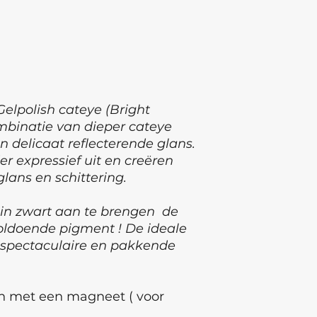
elpolish cateye (Bright
ombinatie van dieper cateye
en delicaat reflecterende glans.
er expressief uit en creëren
lans en schittering.
 in zwart aan te brengen de
voldoende pigment ! De ideale
g spectaculaire en pakkende
n met een magneet ( voor