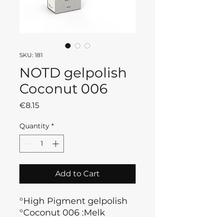
SKU: 181
NOTD gelpolish
Coconut 006
Price
€8.15
Quantity
*
Add to Cart
°High Pigment gelpolish
°Coconut 006 :Melk