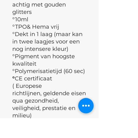
achtig met gouden
glitters
°10ml
°TPO& Hema vrij
°Dekt in 1 laag (maar kan
in twee laagjes voor een
nog intensere kleur)
°Pigment van hoogste
kwaliteit
°Polymerisatietijd (60 sec)
°
CE certificaat
( Europese
richtlijnen, geldende eisen
qua gezondheid,
veiligheid, prestatie en
milieu)
°Merk : Nails of the day
°Land : Oekraïne