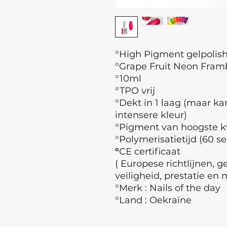
°High Pigment gelpolis
°Grape Fruit Neon Fram
°10ml
°TPO vrij
°Dekt in 1 laag (maar ka
intensere kleur)
°Pigment van hoogste kw
°Polymerisatietijd (60 se
°
CE certificaat
( Europese richtlijnen, 
veiligheid, prestatie en 
°Merk : Nails of the day
°Land : Oekraïne