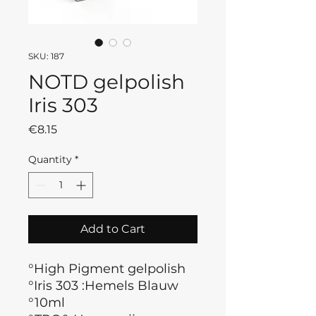
SKU: 187
NOTD gelpolish
Iris 303
Price
€8.15
Quantity
*
Add to Cart
°High Pigment gelpolish
°Iris 303 :Hemels Blauw
°10ml