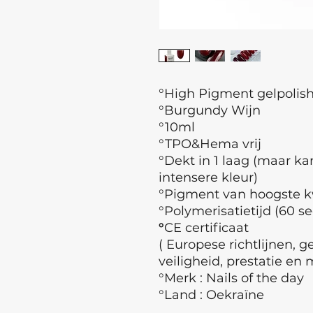
°High Pigment gelpolis
°Burgundy Wijn
°10ml
°TPO&Hema vrij
°Dekt in 1 laag (maar ka
intensere kleur)
°Pigment van hoogste kw
°Polymerisatietijd (60 se
°
CE certificaat
( Europese richtlijnen, 
veiligheid, prestatie en 
°Merk : Nails of the day
°Land : Oekraïne