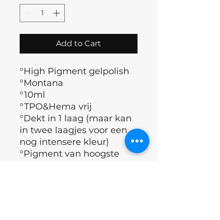
Add to Cart
°High Pigment gelpolish
°Montana
°10ml
°TPO&Hema vrij
°Dekt in 1 laag (maar kan
in twee laagjes voor een
nog intensere kleur)
°Pigment van hoogste
kwaliteit
°Polymerisatietijd (60 sec)
°Merk : Nails of the day
°Land : Oekraïne