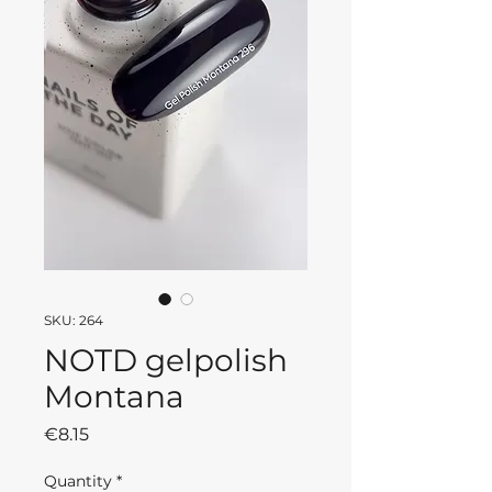
SKU: 264
NOTD gelpolish
Montana
Price
€8.15
Quantity
*