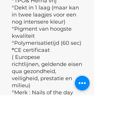
°TPO& Hema vrij
°Dekt in 1 laag (maar kan
in twee laagjes voor een
nog intensere kleur)
°Pigment van hoogste
kwaliteit
°Polymerisatietijd (60 sec)
°
CE certificaat
( Europese
richtlijnen, geldende eisen
qua gezondheid,
veiligheid, prestatie en
milieu)
°Merk : Nails of the day
°Land : Oekraïne
Applicatie techniek
°Nagelplaat ontvetten.