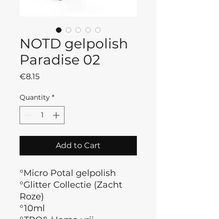
NOTD gelpolish
Paradise 02
Price
€8.15
Quantity
*
Add to Cart
°Micro Potal gelpolish
°Glitter Collectie (Zacht
Roze)
°10ml