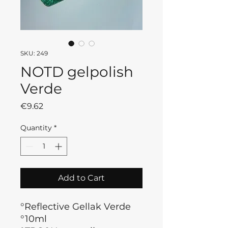
SKU: 249
NOTD gelpolish
Verde
Price
€9.62
Quantity
*
Add to Cart
°Reflective Gellak Verde
°10ml