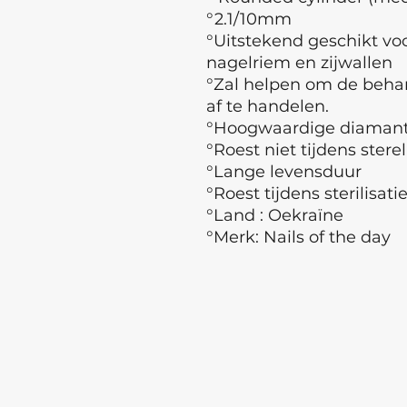
°2.1/10mm
°Uitstekend geschikt vo
nagelriem en zijwallen
°Zal helpen om de behan
af te handelen.
°Hoogwaardige diamant
°Roest niet tijdens sterel
°Lange levensduur
°Roest tijdens sterilisati
°Land : Oekraïne
°Merk: Nails of the day