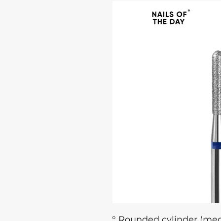
° Rounded cylinder (me