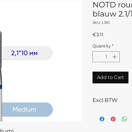
NOTD roun
blauw 2.
SKU: L301
Price
€3.11
Quantity
*
Add to Cart
Excl.BTW
dium)