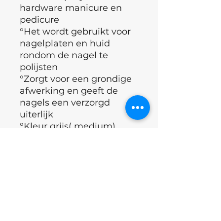
hardware manicure en
pedicure
°Het wordt gebruikt voor
nagelplaten en huid
rondom de nagel te
polijsten
°Zorgt voor een grondige
afwerking en geeft de
nagels een verzorgd
uiterlijk
°Kleur grijs( medium)
°Lange levensduur
°Geschikt voor alle
vormen van sterelisatie
°Merk : NOTD
°Land : Oekraïne
Excl.BTW