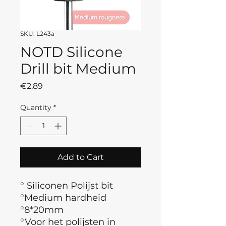
SKU: L243a
NOTD Silicone
Drill bit Medium
Price
€2.89
Quantity
*
Add to Cart
° Siliconen Polijst bit
°Medium hardheid
°8*20mm
°Voor het polijsten in