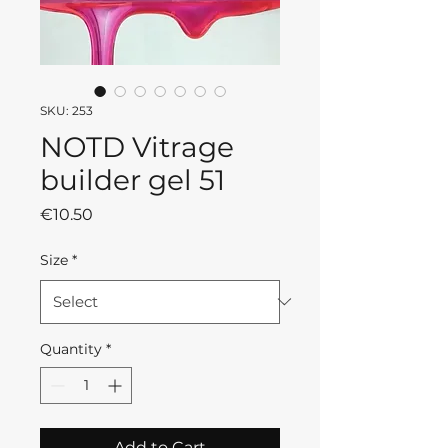
SKU: 253
NOTD Vitrage
builder gel 51
Price
€10.50
Size
*
Quantity
*
Add to Cart