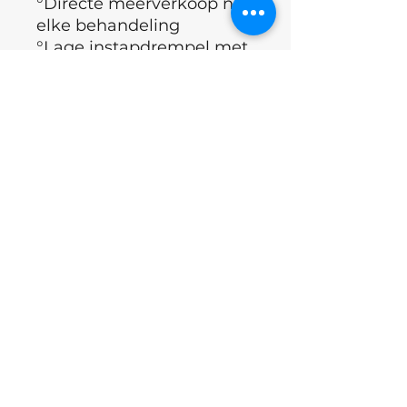
°Directe meerverkoop na
elke behandeling
°Lage instapdrempel met
een vaste set van 20 stuks
Waarom retail in uw
salon?
Klanten vertrouwen op
uw expertise. Wanneer u
een product aanbeveelt
dat zij tijdens de
behandeling hebben
ervaren, is de kans op
aankoop bijzonder groot.
Behandeling van
Onycholyse= thuis gebruik
door de klant tot dat de
nagel volledig gezond is!