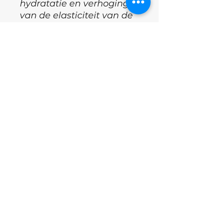
hydratatie en verhoging
van de elasticiteit van de
huid, wat de regeneratie
van huidcellen bevordert.
°
Witte Tea-Tree extract
:
Stimuleert
huidregeneratie
processen.
°
Panthenol :
Verzacht en
bevordert de actieve
genezing van
microscheuren.
°Applicatie techniek : Zie
productbeschrijving
°Merk : Shelly for