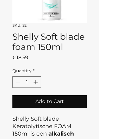
SKU: S2
Shelly Soft blade
foam 150ml
Price
€18.59
Quantity
*
Add to Cart
Shelly Soft blade
Keratolytische FOAM
150ml is een
alkalisch