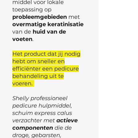
middel voor lokale
toepassing op
probleemgebieden
met
overmatige keratinisatie
van de
huid van de
voeten
.
Het product dat jij nodig
hebt om sneller en
efficiënter een pedicure
behandeling uit te
voeren.
Shelly professioneel
pedicure hulpmiddel,
schuim express calus
verzachter met
actieve
componenten
die de
droge, gebarsten,