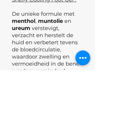
De unieke formule met
menthol
,
muntolie
en
ureum
verstevigt,
verzacht en herstelt de
huid en verbetert tevens
de bloedcirculatie,
waardoor zwelling en
vermoeidheid in de benen
worden verminderd.
Het
paardenkastanje
-
extract
in de gel
beïnvloedt actief de
bloedvaten en versterkt
de haarvatwanden, terwijl
kamfer
roodheid en
irritatie vermindert.