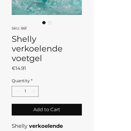
SKU: 86f
Shelly
verkoelende
voetgel
Price
€14.91
Quantity
*
Add to Cart
Shelly
verkoelende