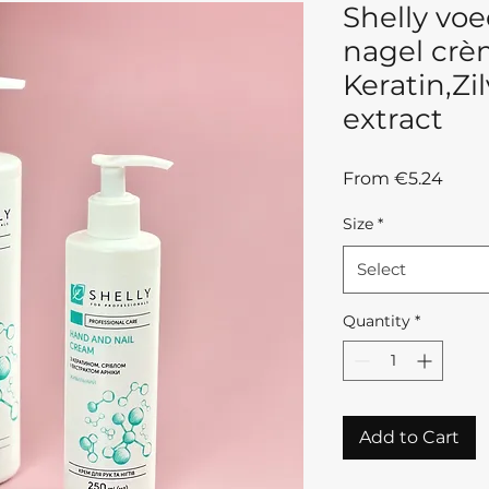
Shelly vo
nagel cr
Keratin,Zi
extract
Sale
From
€5.24
Price
Size
*
Select
Quantity
*
Add to Cart