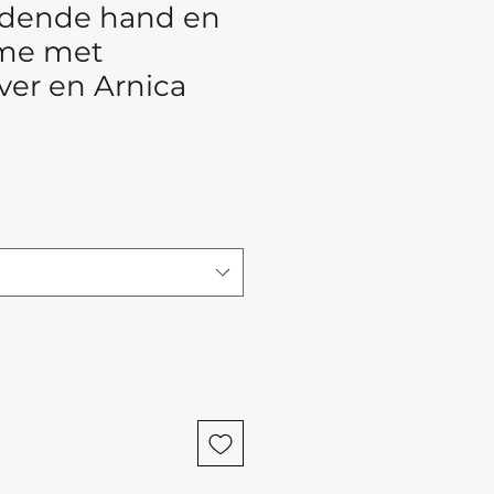
edende hand en
ème met
lver en Arnica