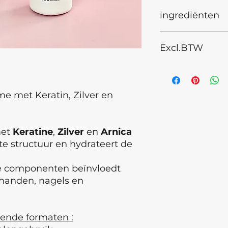
ingrediënten
INCI
Aqua, Paraffin
Excl.BTW
Polysorbate 60, Ste
Triglyceride, Glyc
(Shea) Butter, Dim
Phenoxyethanol, Et
Montaba (Arnica) 
e met Keratin, Zilver en
Acryloyldimethylta
Citrate, Parfum, La
met
Keratine
,
Zilver
en
Arnica
Bewaren buiten bere
te structuur en hydrateert de
de 5° en 25° , luch
Buiten bereik van 
Productie datum is
e componenten beïnvloedt
°Ongeopend Houdb
 handen, nagels en
°Na opening houdb
ISO 22716:2009
lende formaten :