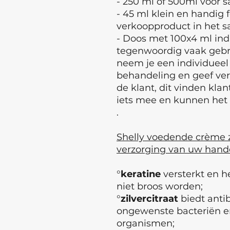
- 250 ml of 500ml voor 
- 45 ml klein en handig 
verkoopproduct in het s
- Doos met 100x4 ml indi
tegenwoordig vaak gebrui
neem je een individueel 
behandeling en geef ver
de klant, dit vinden klan
iets mee en kunnen het 
.
Shelly voedende crème z
verzorging van uw hand
°
keratine
versterkt en h
niet broos worden;
°
zilvercitraat
biedt anti
ongewenste bacteriën e
organismen;