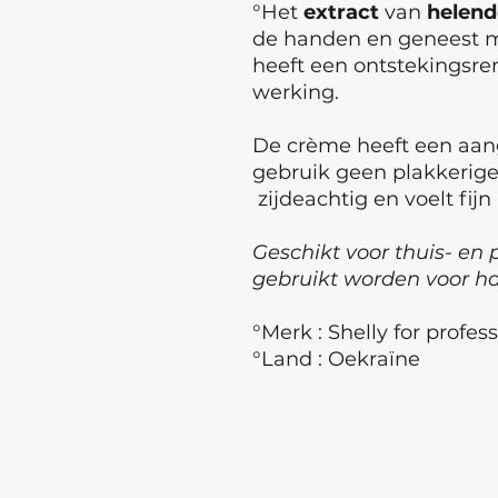
°Het
extract
van
helend
de handen en geneest m
heeft een ontstekingsr
werking.
De crème heeft een aang
gebruik geen plakkerige
zijdeachtig en voelt fijn
Geschikt voor thuis- en 
gebruikt worden voor 
°Merk : Shelly for profes
°Land : Oekraïne